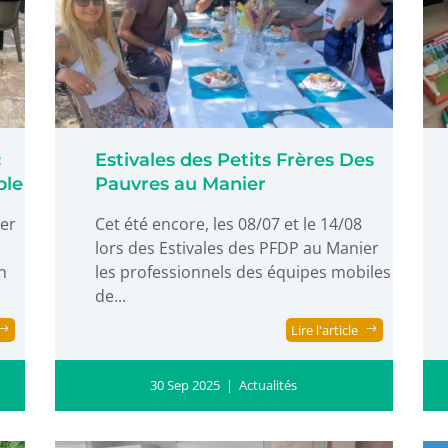
c
Estivales des Petits Frères Des
ble
Pauvres au Manier
ter
Cet été encore, les 08/07 et le 14/08
s
lors des Estivales des PFDP au Manier
on
les professionnels des équipes mobiles
de...
Lire l'article
30 Sep 2025
|
Actualités